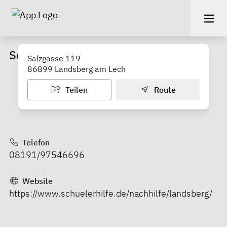
Schülerhilfe Nachhilfe Landsberg
Salzgasse 119
86899 Landsberg am Lech
Teilen
Route
Telefon
08191/97546696
Website
https://www.schuelerhilfe.de/nachhilfe/landsberg/