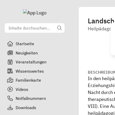
Landsch
Heilpädagog
Startseite
Neuigkeiten
Veranstaltungen
Wissenswertes
BESCHREIBU
In den heilp
Familienkarte
Erziehungshi
Videos
Nacht durch 
Notfallnummern
therapeutisc
VIII). Eine 
Downloads
heilpädagogi