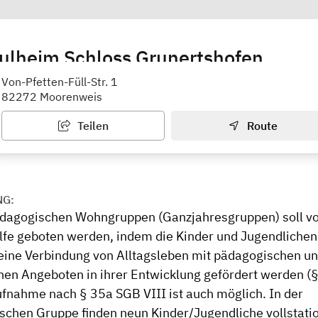
ulheim Schloss Grunertshofen
ische Wohngruppe
Von-Pfetten-Füll-Str. 1
82272 Moorenweis
Teilen
Route
NG:
ädagogischen Wohngruppen (Ganzjahresgruppen) soll vo
lfe geboten werden, indem die Kinder und Jugendlichen
eine Verbindung von Alltagsleben mit pädagogischen u
hen Angeboten in ihrer Entwicklung gefördert werden (
Aufnahme nach § 35a SGB VIII ist auch möglich. In der
schen Gruppe finden neun Kinder/Jugendliche vollstat