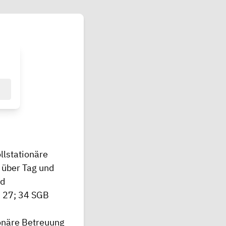
llstationäre
 über Tag und
nd
§ 27; 34 SGB
ionäre Betreuung