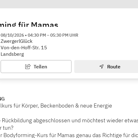
ming für Mamas
ck
08/10/2026
•
04:30 PM
–
05:30 PM
UHR
ZwergerlGlück
Von-den-Hoff-Str. 15
Landsberg
Teilen
Route
NG
lkurs für Körper, Beckenboden & neue Energie
e Rückbildung abgeschlossen und möchtest wieder etwas
r tun?
r Bodyforming-Kurs für Mamas genau das Richtige für dic