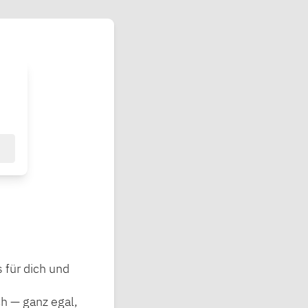
 für dich und
h — ganz egal,