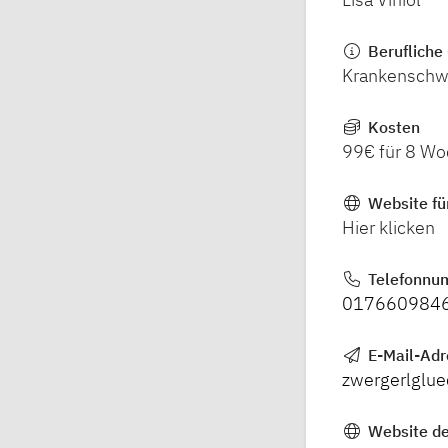
Berufliche 
Krankenschwe
Kosten
99€ für 8 W
Website fü
Hier klicken
Telefonnu
017660984
E-Mail-Ad
zwergerlglu
Website de