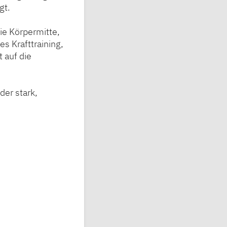
gt.
ie Körpermitte,
s Krafttraining,
 auf die
der stark,