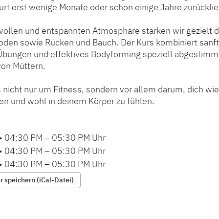
rt erst wenige Monate oder schon einige Jahre zurücklie
evollen und entspannten Atmosphäre stärken wir gezielt d
den sowie Rücken und Bauch. Der Kurs kombiniert sanfte
 Übungen und effektives Bodyforming speziell abgestimmt
von Müttern.
 nicht nur um Fitness, sondern vor allem darum, dich wie
en und wohl in deinem Körper zu fühlen.
•
04:30 PM
–
05:30 PM
Uhr
•
04:30 PM
–
05:30 PM
Uhr
•
04:30 PM
–
05:30 PM
Uhr
 speichern (iCal-Datei)