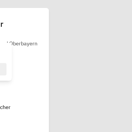
r
 und Oberbayern
scher