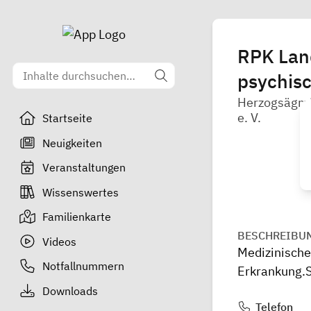
RPK Land
psychis
Herzogsägmü
e. V.
Startseite
Neuigkeiten
Veranstaltungen
Wissenswertes
Familienkarte
BESCHREIBU
Videos
Medizinische
Notfallnummern
Erkrankung.
Downloads
Telefon