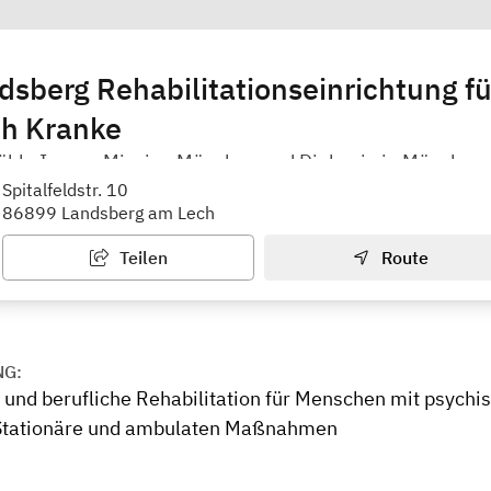
sberg Rehabilitationseinrichtung fü
ch Kranke
hle Innere Mission München und Diakonie in München
Spitalfeldstr. 10
86899 Landsberg am Lech
Teilen
Route
NG:
 und berufliche Rehabilitation für Menschen mit psychi
Stationäre und ambulaten Maßnahmen