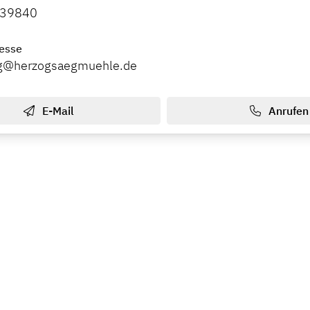
739840
esse
rg@herzogsaegmuehle.de
E-Mail
Anrufen